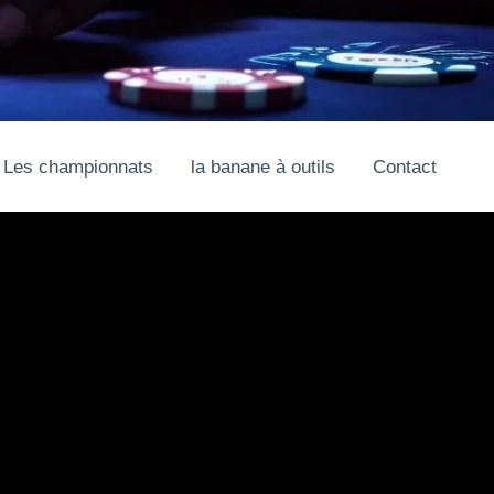
Les championnats
la banane à outils
Contact