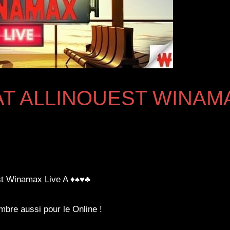
T ALLINOUEST WINAM
st Winamax Live A ♦♠♥♣
embre aussi pour le Online !