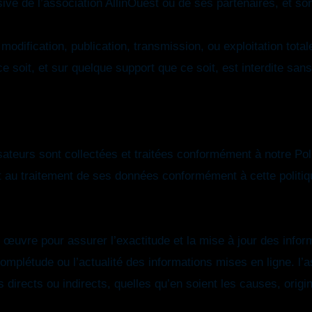
sive de l’association AllinOuest ou de ses partenaires, et son
modification, publication, transmission, ou exploitation total
soit, et sur quelque support que ce soit, est interdite sans 
ateurs sont collectées et traitées conformément à notre Poli
sent au traitement de ses données conformément à cette politiq
n œuvre pour assurer l’exactitude et la mise à jour des infor
 complétude ou l’actualité des informations mises en ligne. l’
directs ou indirects, quelles qu’en soient les causes, orig