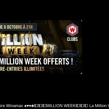
naire Winamax ♠♥♦♣💵💵💵MILLION WEEK💵💵💵 La Million W