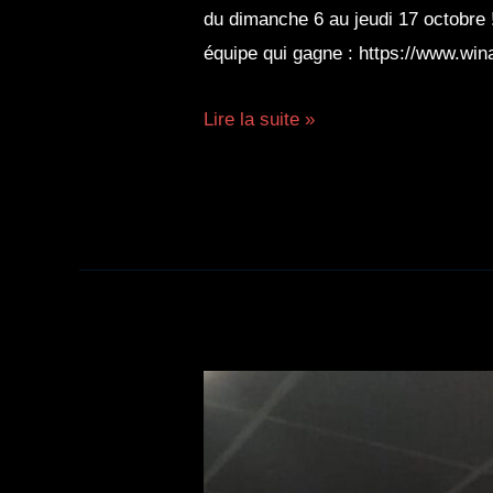
du dimanche 6 au jeudi 17 octobre !
équipe qui gagne : https://www.win
million
Lire la suite »
week