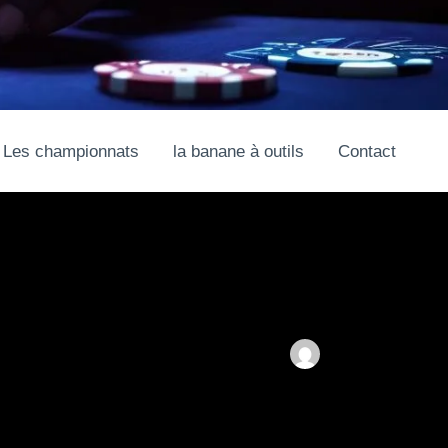
Les championnats
la banane à outils
Contact