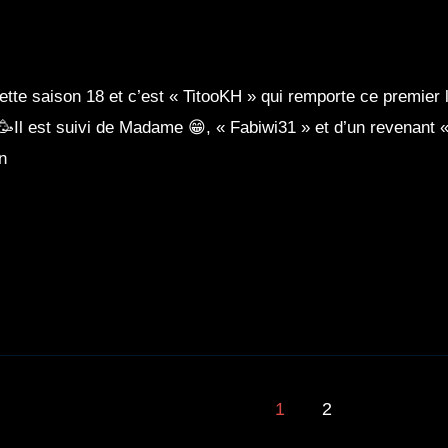
ette saison 18 et c’est « TitooKH » qui remporte ce premier l
🥳Il est suivi de Madame 😁, « Fabiwi31 » et d’un revenant «
on
1
2