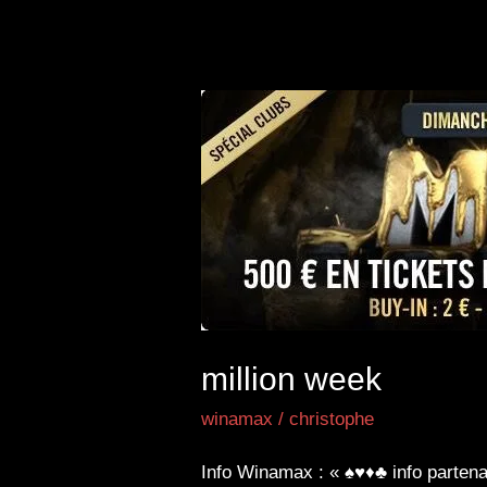
million week
winamax
/
christophe
Info Winamax : « ♠♥♦♣ info parte