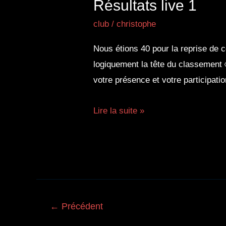
Résultats live 1
club
/
christophe
Nous étions 40 pour la reprise de c
logiquement la tête du classement 
votre présence et votre participati
Résultats
Lire la suite »
live
1
Pagination
←
Précédent
d’article